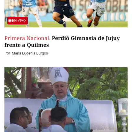
EN VIVO
Primera Nacional.
Perdió Gimnasia de Jujuy
frente a Quilmes
Por
Maria Eugenia Burgos