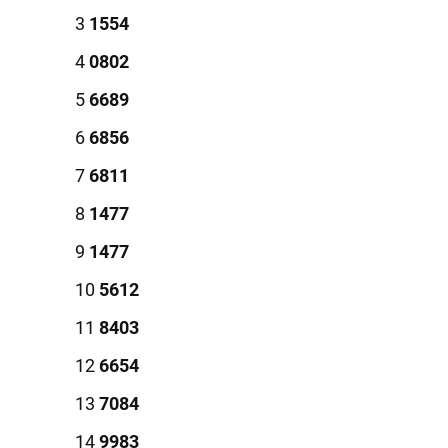
1554
0802
6689
6856
6811
1477
1477
5612
8403
6654
7084
9983