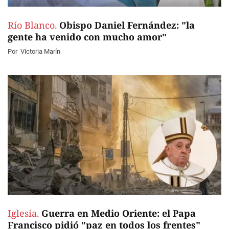
Río Blanco.
Obispo Daniel Fernández: "la
gente ha venido con mucho amor"
Por
Victoria Marín
Iglesia.
Guerra en Medio Oriente: el Papa
Francisco pidió "paz en todos los frentes"