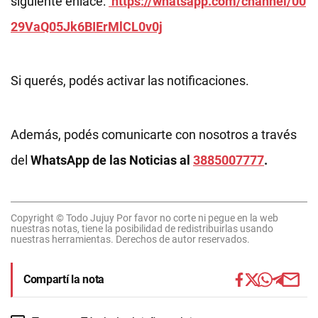
siguiente enlace:
https://whatsapp.com/channel/00
29VaQ05Jk6BIErMlCL0v0j
Si querés, podés activar las notificaciones.
Además, podés comunicarte con nosotros a través
del
WhatsApp de las Noticias al
3885007777
.
Copyright © Todo Jujuy Por favor no corte ni pegue en la web
nuestras notas, tiene la posibilidad de redistribuirlas usando
nuestras herramientas. Derechos de autor reservados.
Compartí la nota