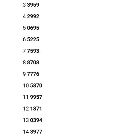
3959
2992
0695
5225
7593
8708
7776
5870
9957
1871
0394
3977