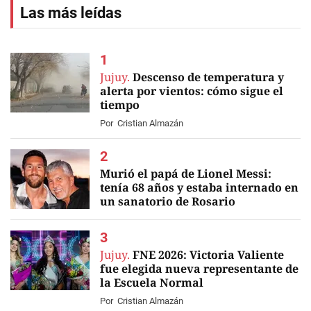
Las más leídas
Jujuy.
Descenso de temperatura y
alerta por vientos: cómo sigue el
tiempo
Por
Cristian Almazán
Murió el papá de Lionel Messi:
tenía 68 años y estaba internado en
un sanatorio de Rosario
EN VIVO
Jujuy.
FNE 2026: Victoria Valiente
fue elegida nueva representante de
la Escuela Normal
Por
Cristian Almazán