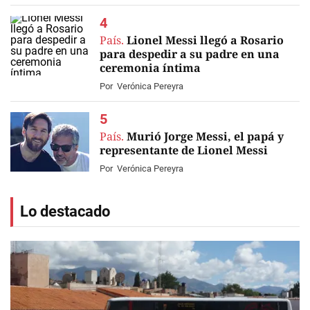
País.
Lionel Messi llegó a Rosario
para despedir a su padre en una
ceremonia íntima
Por
Verónica Pereyra
País.
Murió Jorge Messi, el papá y
representante de Lionel Messi
Por
Verónica Pereyra
Lo destacado