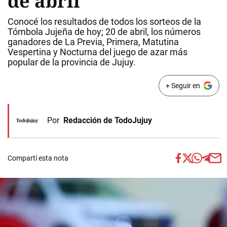
de abril
Conocé los resultados de todos los sorteos de la
Tómbola Jujeña de hoy; 20 de abril, los números
ganadores de La Previa, Primera, Matutina
Vespertina y Nocturna del juego de azar más
popular de la provincia de Jujuy.
+ Seguir en
Por
Redacción de TodoJujuy
Compartí esta nota