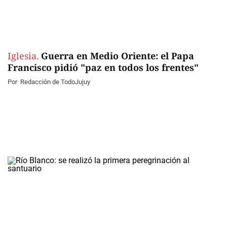
Iglesia.
Guerra en Medio Oriente: el Papa
Francisco pidió "paz en todos los frentes"
Por
Redacción de TodoJujuy