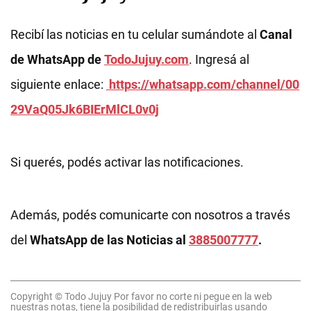
Recibí las noticias en tu celular sumándote al
Canal
de WhatsApp de
TodoJujuy.com
. Ingresá al
siguiente enlace:
https://whatsapp.com/channel/00
29VaQ05Jk6BIErMlCL0v0j
Si querés, podés activar las notificaciones.
Además, podés comunicarte con nosotros a través
del
WhatsApp de las Noticias al
3885007777
.
Copyright © Todo Jujuy Por favor no corte ni pegue en la web
nuestras notas, tiene la posibilidad de redistribuirlas usando