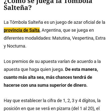
¿Cómo se juega la Tómbola
Salteña?
La Tómbola Salteña es un juego de azar oficial de la
provincia de Salta
, Argentina, que se juega en
diferentes modalidades: Matutina, Vespertina, Extra
y Nocturna.
Los premios de su apuesta varían de acuerdo a la
apuesta que haga quien juega.
De esta manera,
cuanto más alta sea, más chances tendrá de
hacerse con una suma superior de dinero.
Hay que establecer la cifra de 1, 2, 3 y 4 dígitos, la
posición en que se verá en pizarra (del 1 al 20), el