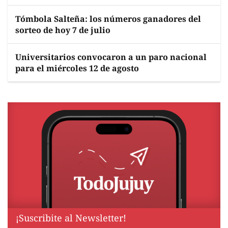
Tómbola Salteña: los números ganadores del
sorteo de hoy 7 de julio
Universitarios convocaron a un paro nacional
para el miércoles 12 de agosto
¡Suscribite al Newsletter!