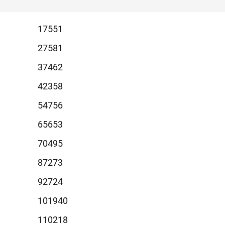
7551
7581
7462
2358
4756
5653
0495
7273
2724
1940
0218