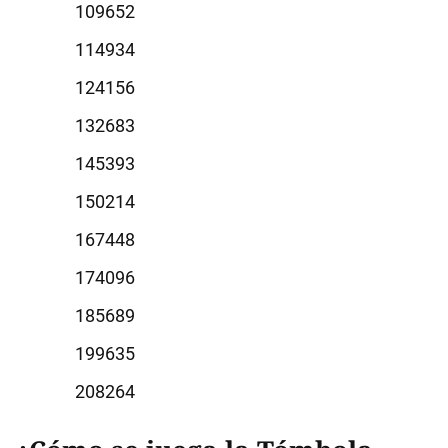
9652
4934
4156
2683
5393
0214
7448
4096
5689
9635
8264