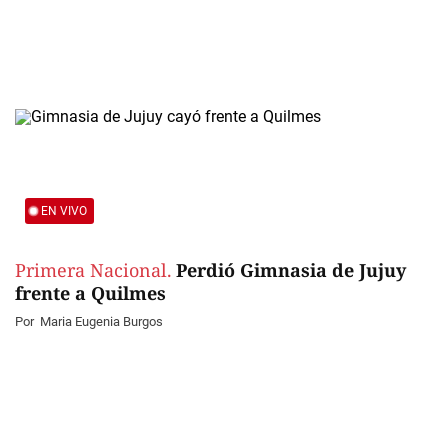
EN VIVO
Primera Nacional.
Perdió Gimnasia de Jujuy
frente a Quilmes
Por
Maria Eugenia Burgos