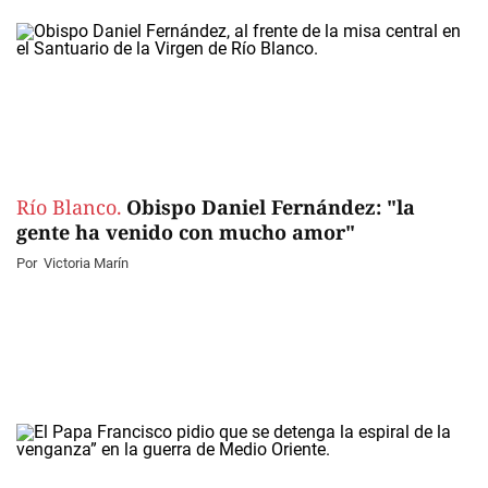
Río Blanco.
Obispo Daniel Fernández: "la
gente ha venido con mucho amor"
Por
Victoria Marín