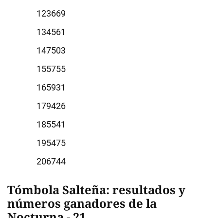
3669
4561
7503
5755
5931
9426
5541
5475
6744
Tómbola Salteña: resultados y
números ganadores de la
Nocturna - 21