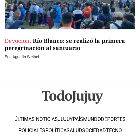
Devoción.
Río Blanco: se realizó la primera
peregrinación al santuario
Por
Agustín Weibel
ÚLTIMAS NOTICIAS
JUJUY
PAÍS
MUNDO
DEPORTES
POLICIALES
POLÍTICA
SALUD
SOCIEDAD
TECNO