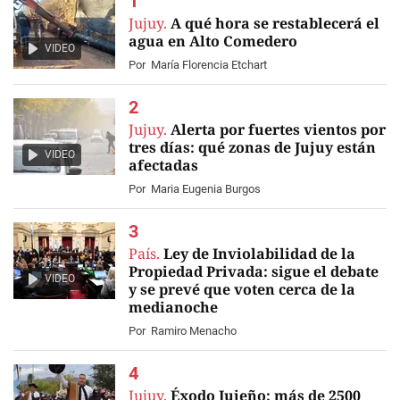
Jujuy.
A qué hora se restablecerá el
agua en Alto Comedero
VIDEO
Por
María Florencia Etchart
Jujuy.
Alerta por fuertes vientos por
tres días: qué zonas de Jujuy están
VIDEO
afectadas
Por
Maria Eugenia Burgos
País.
Ley de Inviolabilidad de la
Propiedad Privada: sigue el debate
VIDEO
y se prevé que voten cerca de la
medianoche
Por
Ramiro Menacho
Jujuy.
Éxodo Jujeño: más de 2500