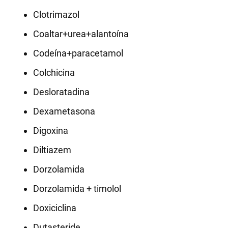
Clotrimazol
Coaltar+urea+alantoína
Codeína+paracetamol
Colchicina
Desloratadina
Dexametasona
Digoxina
Diltiazem
Dorzolamida
Dorzolamida + timolol
Doxiciclina
Dutasteride