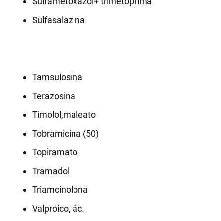
Sulfametoxazol+ trimetoprima
Sulfasalazina
Tamsulosina
Terazosina
Timolol,maleato
Tobramicina (50)
Topiramato
Tramadol
Triamcinolona
Valproico, ác.