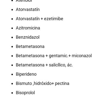
Atenolol
Atorvastatín
Atorvastatín + ezetimibe
Azitromicina
Benznidazol
Betametasona
Betametasona + gentamic.+ miconazol
Betametasona + salicílico, ác.
Biperideno
Bismuto ,hidróxido+ pectina
Bisoprolol