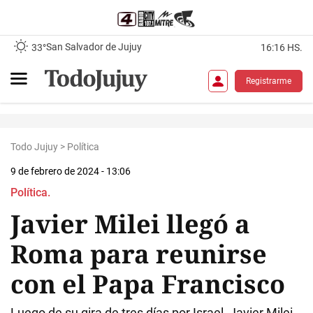
San Salvador de Jujuy
33°
16:16 HS.
Registrarme
Todo Jujuy
>
Política
9 de febrero de 2024 - 13:06
Política.
Javier Milei llegó a
Roma para reunirse
con el Papa Francisco
Luego de su gira de tres días por Israel, Javier Milei