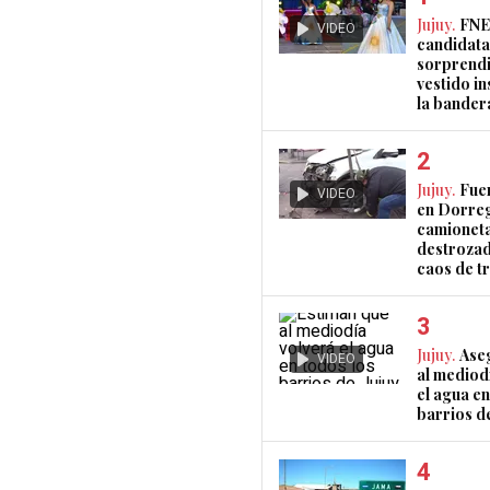
Jujuy.
FNE
VIDEO
candidata
sorprendi
vestido i
la bander
Jujuy.
Fue
VIDEO
en Dorreg
camionet
destrozad
caos de t
Jujuy.
Ase
VIDEO
al mediod
el agua en
barrios de