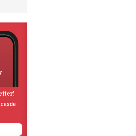
etter!
, desde