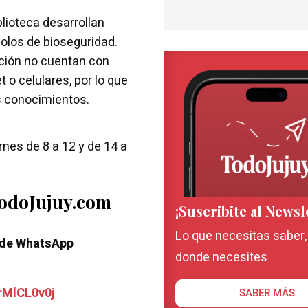
blioteca desarrollan
colos de bioseguridad.
ución no cuentan con
 o celulares, por lo que
s conocimientos.
nes de 8 a 12 y de 14 a
TodoJujuy.com
¡Suscribite al Newsl
Lo que necesitas saber
 de WhatsApp
donde necesites
rMlCL0v0j
SABER MÁS