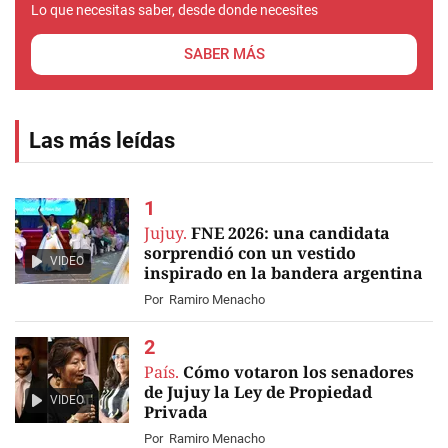
Lo que necesitas saber, desde donde necesites
SABER MÁS
Las más leídas
Jujuy.
FNE 2026: una candidata
sorprendió con un vestido
VIDEO
inspirado en la bandera argentina
Por
Ramiro Menacho
País.
Cómo votaron los senadores
de Jujuy la Ley de Propiedad
VIDEO
Privada
Por
Ramiro Menacho