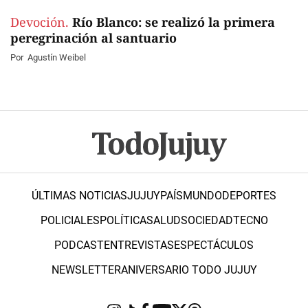
Devoción.
Río Blanco: se realizó la primera
peregrinación al santuario
Por
Agustín Weibel
ÚLTIMAS NOTICIAS
JUJUY
PAÍS
MUNDO
DEPORTES
POLICIALES
POLÍTICA
SALUD
SOCIEDAD
TECNO
PODCAST
ENTREVISTAS
ESPECTÁCULOS
NEWSLETTER
ANIVERSARIO TODO JUJUY