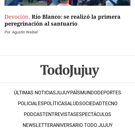
Devoción.
Río Blanco: se realizó la primera
peregrinación al santuario
Por
Agustín Weibel
ÚLTIMAS NOTICIAS
JUJUY
PAÍS
MUNDO
DEPORTES
POLICIALES
POLÍTICA
SALUD
SOCIEDAD
TECNO
PODCAST
ENTREVISTAS
ESPECTÁCULOS
NEWSLETTER
ANIVERSARIO TODO JUJUY