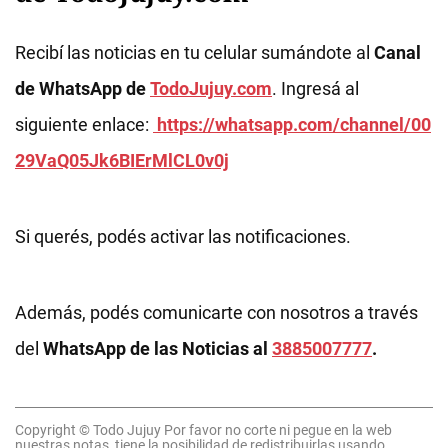
Recibí las noticias en tu celular sumándote al
Canal
de WhatsApp de
TodoJujuy.com
. Ingresá al
siguiente enlace:
https://whatsapp.com/channel/00
29VaQ05Jk6BIErMlCL0v0j
Si querés, podés activar las notificaciones.
Además, podés comunicarte con nosotros a través
del
WhatsApp de las Noticias al
3885007777
.
Copyright © Todo Jujuy Por favor no corte ni pegue en la web
nuestras notas, tiene la posibilidad de redistribuirlas usando