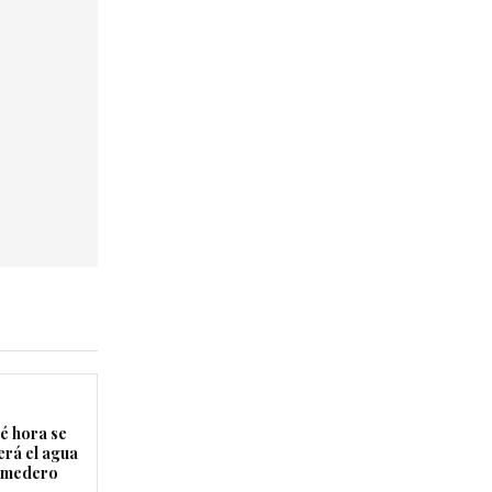
é hora se
erá el agua
Comedero