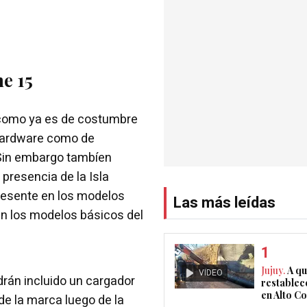
ne 15
como ya es de costumbre
 hardware como de
 Sin embargo tambíen
presencia de la Isla
resente en los modelos
Las más leídas
án los modelos básicos del
Jujuy.
A qu
VIDEO
drán incluido un cargador
restablec
en Alto 
de la marca luego de la