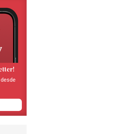
etter!
, desde