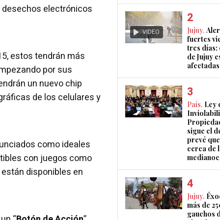
s desechos electrónicos
Jujuy.
Aler
VIDEO
fuertes vi
tres días:
 15, estos tendrán más
de Jujuy e
afectadas
 Empezando por sus
endrán un nuevo chip
ráficas de los celulares y
País.
Ley 
Inviolabil
Propiedad
sigue el d
prevé que
anunciados como ideales
cerca de 
atibles con juegos como
medianoc
e están disponibles en
Jujuy.
Éxo
más de 2
gauchos d
un “
Botón de Acción
”