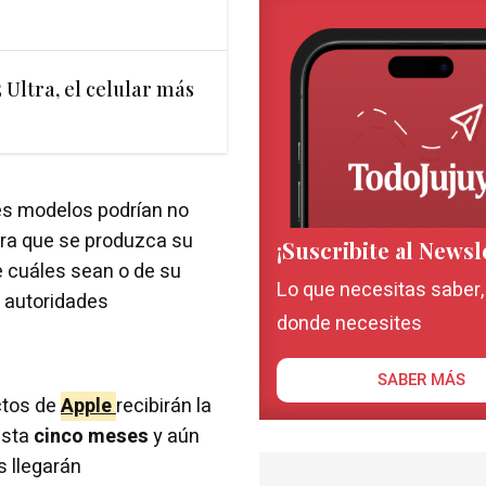
 Ultra, el celular más
tes modelos podrían no
ara que se produzca su
¡Suscribite al Newsl
 cuáles sean o de su
Lo que necesitas saber
s autoridades
donde necesites
SABER MÁS
ctos de
Apple
recibirán la
asta
cinco meses
y aún
s llegarán