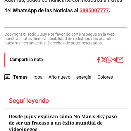
del
WhatsApp de las Noticias al
3885007777
.
Copyright © Todo Jujuy Por favor no corte ni pegue en la web
nuestras notas, tiene la posibilidad de redistribuirlas usando
nuestras herramientas. Derechos de autor reservados.
Compartí la nota
Temas
ropa
Año nuevo
energía
Colores
Seguí leyendo
Desde Jujuy explican cómo No Man's Sky pasó
de ser un fracaso a un éxito mundial de
videojuegos