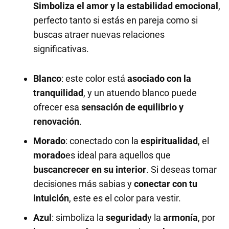
Simboliza el
amor
y la estabilidad emocional
,
perfecto tanto si estás en pareja como si
buscas atraer nuevas relaciones
significativas.
Blanco
: este color está
asociado con la
tranquilidad
, y un atuendo blanco puede
ofrecer esa
sensación de equilibrio y
renovación
.
Morado
: conectado con la
espiritualidad
, el
morado
es ideal para aquellos que
buscan
crecer en su interior
. Si deseas tomar
decisiones más sabias y
conectar con tu
intuición
, este es el color para vestir.
Azul
: simboliza la
seguridad
y la
armonía
, por