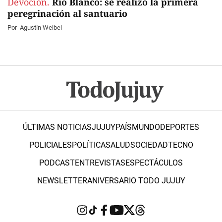
Devoción.
Río Blanco: se realizó la primera
peregrinación al santuario
Por
Agustín Weibel
ÚLTIMAS NOTICIAS
JUJUY
PAÍS
MUNDO
DEPORTES
POLICIALES
POLÍTICA
SALUD
SOCIEDAD
TECNO
PODCAST
ENTREVISTAS
ESPECTÁCULOS
NEWSLETTER
ANIVERSARIO TODO JUJUY