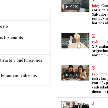
Jujuy.
Com
VIDEO
corte de 
Salvador 
cuáles son
barrios a
gosto
s los emojis
País.
El P
XIV visita
Argentina
noviembr
ivarlo y qué funciones
Economía.
VIDEO
 fenómeno entre los
entre las 
con más 
endeudad
dicen los 