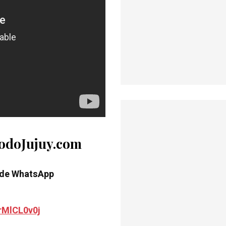
TodoJujuy.com
 de WhatsApp
rMlCL0v0j