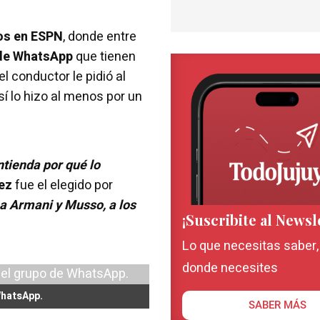
os en ESPN
, donde entre
de WhatsApp
que tienen
l conductor le pidió al
sí lo hizo al menos por un
ntienda por qué lo
ez
fue el elegido por
 a Armani y Musso, a los
¡Suscribite al Newsl
Lo que necesitas saber
donde necesites
WhatsApp.
SABER MÁS