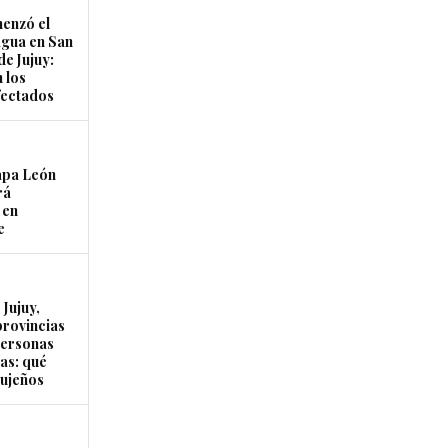
enzó el
agua en San
de Jujuy:
 los
fectados
apa León
rá
 en
e
Jujuy,
provincias
personas
as: qué
jujeños