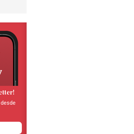
etter!
, desde