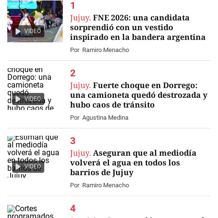
Jujuy.
FNE 2026: una candidata
sorprendió con un vestido
VIDEO
inspirado en la bandera argentina
Por
Ramiro Menacho
Jujuy.
Fuerte choque en Dorrego:
una camioneta quedó destrozada y
VIDEO
hubo caos de tránsito
Por
Agustina Medina
Jujuy.
Aseguran que al mediodía
volverá el agua en todos los
VIDEO
barrios de Jujuy
Por
Ramiro Menacho