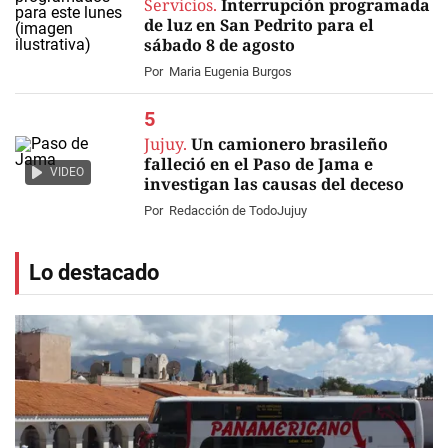
Servicios.
Interrupción programada
de luz en San Pedrito para el
sábado 8 de agosto
Por
Maria Eugenia Burgos
Jujuy.
Un camionero brasileño
falleció en el Paso de Jama e
VIDEO
investigan las causas del deceso
Por
Redacción de TodoJujuy
Lo destacado