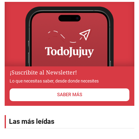
¡Suscribite al Newsletter!
Lo que necesitas saber, desde donde necesites
SABER MÁS
Las más leídas