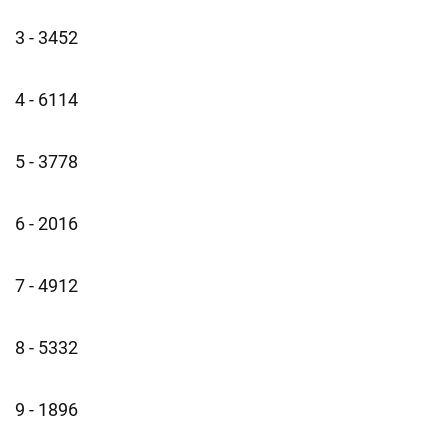
3 - 3452
4 - 6114
5 - 3778
6 - 2016
7 - 4912
8 - 5332
9 - 1896