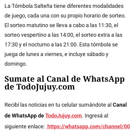
La Tómbola Salteña tiene diferentes modalidades
de juego, cada una con su propio horario de sorteo.
El sorteo matutino se lleva a cabo a las 11:30, el
sorteo vespertino a las 14:00, el sorteo extra a las
17:30 y el nocturno a las 21:00. Esta tómbola se
juega de lunes a viernes, e incluye sábado y
domingo.
Sumate al Canal de WhatsApp
de TodoJujuy.com
Recibí las noticias en tu celular sumándote al
Canal
de WhatsApp de
TodoJujuy.com
. Ingresá al
siguiente enlace:
https://whatsapp.com/channel/00