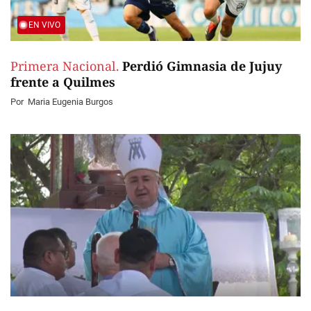
EN VIVO
Primera Nacional.
Perdió Gimnasia de Jujuy
frente a Quilmes
Por
Maria Eugenia Burgos