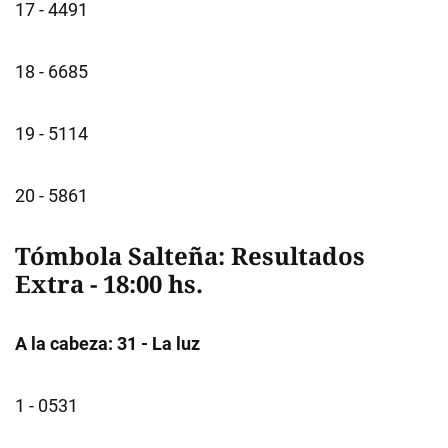
17 - 4491
18 - 6685
19 - 5114
20 - 5861
Tómbola Salteña: Resultados
Extra - 18:00 hs.
A la cabeza: 31 - La luz
1 - 0531