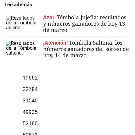
Lee además
Tómbola Jujeña: resultados
Azar.
y números ganadores de hoy 13
de marzo
Tómbola Salteña: los
¡Atención!
números ganadores del sorteo de
hoy, 14 de marzo
9662
2784
1540
9935
2160
9671