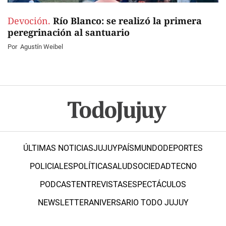
Devoción.
Río Blanco: se realizó la primera
peregrinación al santuario
Por
Agustín Weibel
ÚLTIMAS NOTICIAS
JUJUY
PAÍS
MUNDO
DEPORTES
POLICIALES
POLÍTICA
SALUD
SOCIEDAD
TECNO
PODCAST
ENTREVISTAS
ESPECTÁCULOS
NEWSLETTER
ANIVERSARIO TODO JUJUY