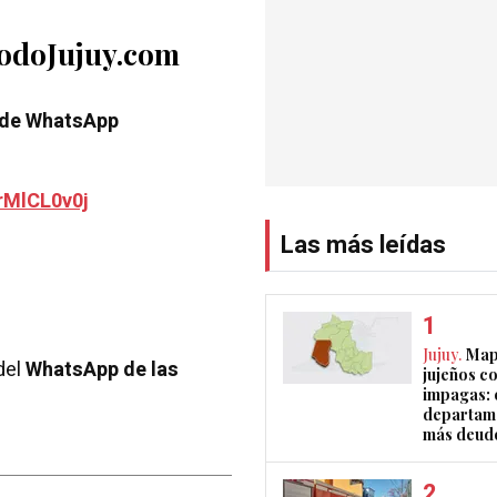
TodoJujuy.com
 de WhatsApp
rMlCL0v0j
Las más leídas
Jujuy.
Map
del
WhatsApp de las
jujeños c
impagas: c
departam
más deud