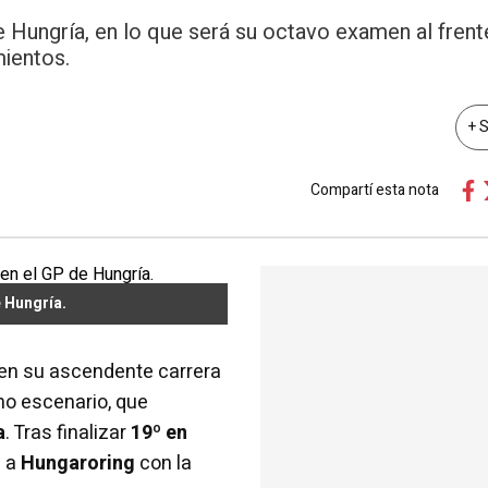
e Hungría, en lo que será su octavo examen al frent
mientos.
+ 
Compartí esta nota
e Hungría.
en su ascendente carrera
o escenario, que
a
. Tras finalizar
19º en
a a
Hungaroring
con la