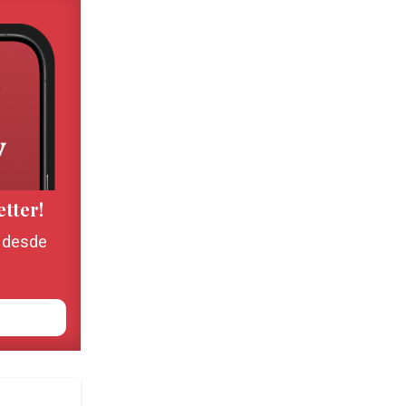
etter!
, desde