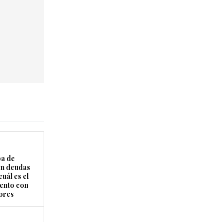
a de
on deudas
uál es el
ento con
ores