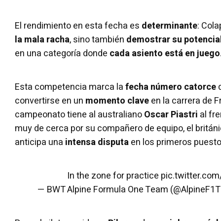
El rendimiento en esta fecha es
determinante
: Col
la mala racha
, sino también
demostrar su potencia
en una categoría donde
cada asiento está en juego
Esta competencia marca la
fecha número catorce
d
convertirse en un
momento clave
en la carrera de F
campeonato tiene al australiano
Oscar Piastri
al fr
muy de cerca por su compañero de equipo, el britán
anticipa una
intensa disputa
en los primeros puesto
In the zone for practice
pic.twitter.co
— BWT Alpine Formula One Team (@AlpineF1