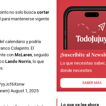
apinto no solo busca
cortar
l
para mantenerse vigente
.
el calendario y podría
ranco Colapinto. El
¡Suscribite al Newsl
ente con
McLaren
, seguido
ico
Lando Norris
, lo que
Lo que necesitas saber
s.
donde necesites
SABER MÁS
m/yyJcf6Xsnw
Team)
August 1, 2025
Lo que se lee ahora