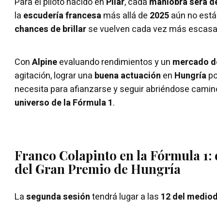
Para el piloto nacido en
Pilar
, cada
maniobra será d
la
escudería francesa
más allá de
2025
aún no está 
chances de brillar
se vuelven cada vez más escasa
Con
Alpine
evaluando rendimientos y un
mercado de
agitación, lograr una
buena actuación
en
Hungría
po
necesita para afianzarse y seguir abriéndose camin
universo de la Fórmula 1
.
Franco Colapinto en la Fórmula 1: 
del Gran Premio de Hungría
La
segunda sesión
tendrá lugar a las
12 del mediod