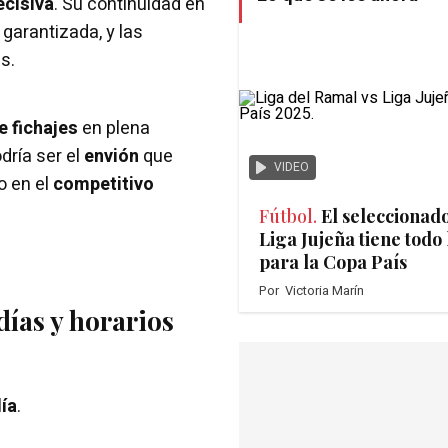
ecisiva
. Su continuidad en
garantizada, y las
s.
 fichajes
en plena
dría ser el
envión
que
VIDEO
o en el
competitivo
Fútbol.
El seleccionado
Liga Jujeña tiene todo 
para la Copa País
Por
Victoria Marín
días y horarios
ía
.