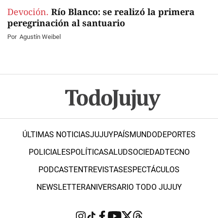
Devoción.
Río Blanco: se realizó la primera
peregrinación al santuario
Por
Agustín Weibel
ÚLTIMAS NOTICIAS
JUJUY
PAÍS
MUNDO
DEPORTES
POLICIALES
POLÍTICA
SALUD
SOCIEDAD
TECNO
PODCAST
ENTREVISTAS
ESPECTÁCULOS
NEWSLETTER
ANIVERSARIO TODO JUJUY