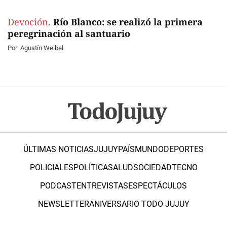
Devoción.
Río Blanco: se realizó la primera
peregrinación al santuario
Por
Agustín Weibel
ÚLTIMAS NOTICIAS
JUJUY
PAÍS
MUNDO
DEPORTES
POLICIALES
POLÍTICA
SALUD
SOCIEDAD
TECNO
PODCAST
ENTREVISTAS
ESPECTÁCULOS
NEWSLETTER
ANIVERSARIO TODO JUJUY