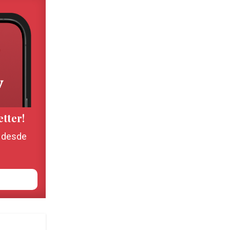
etter!
, desde