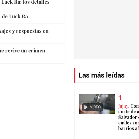
 Luck Ra: los detalles
n de Luck Ra
ajes y respuestas en
que revive un crimen
Las más leídas
Jujuy.
Com
VIDEO
corte de 
Salvador 
cuáles son
barrios a