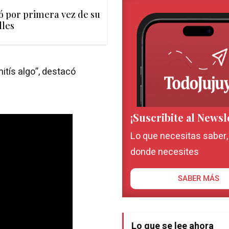
ó por primera vez de su
lles
itís algo”, destacó
¡Suscribite al Newsl
Lo que necesitas saber
donde necesites
SABER MÁS
Lo que se lee ahora