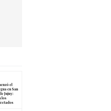
enzó el
agua en San
de Jujuy:
 los
fectados