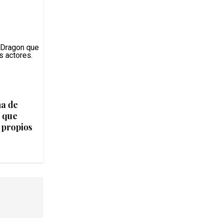
na de
 que
 propios