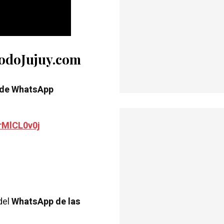
TodoJujuy.com
 de WhatsApp
rMlCL0v0j
del
WhatsApp de las