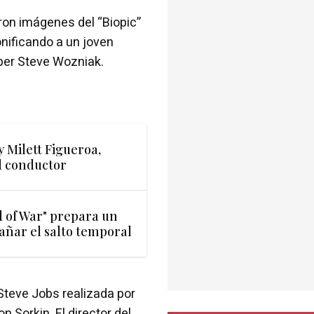
aron imágenes del “Biopic”
nificando a un joven
per Steve Wozniak.
y Milett Figueroa,
l conductor
d of War" prepara un
ñar el salto temporal
 Steve Jobs realizada por
 Sorkin. El director del