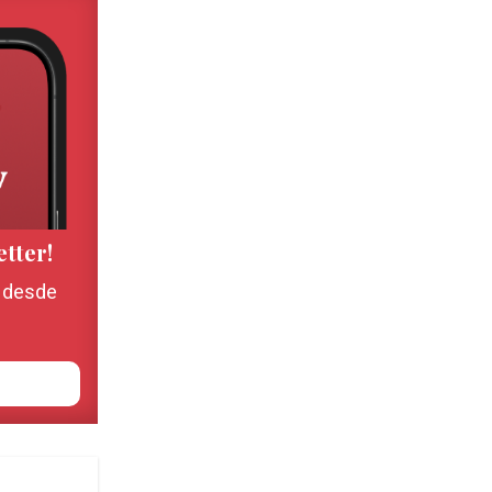
etter!
, desde