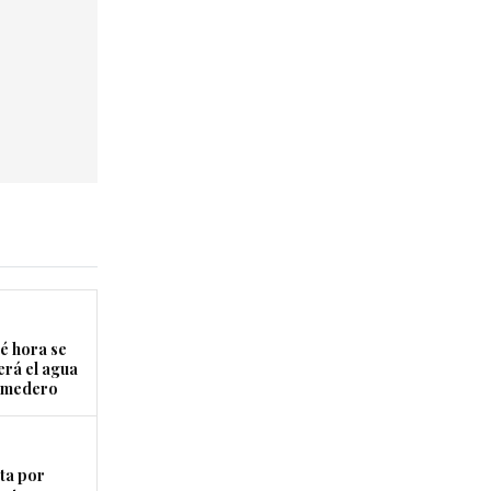
é hora se
erá el agua
Comedero
ta por