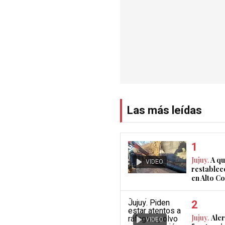
Las más leídas
Jujuy.
A qu
VIDEO
restablec
en Alto 
Jujuy.
Aler
VIDEO