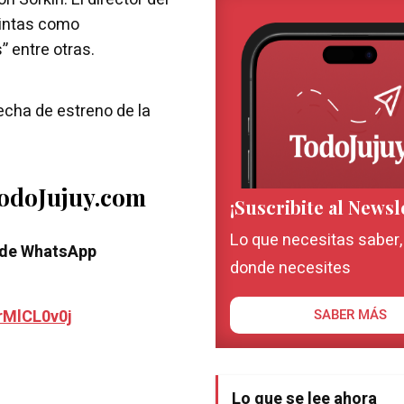
cintas como
” entre otras.
echa de estreno de la
TodoJujuy.com
¡Suscribite al Newsl
Lo que necesitas saber
 de WhatsApp
donde necesites
rMlCL0v0j
SABER MÁS
Lo que se lee ahora