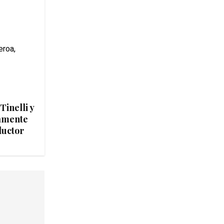
Tinelli y
vamente
ductor