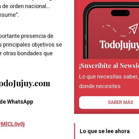
 de orden nacional…
onsume”.
portante presencia de
s principales objetivos se
ar otras bondades que
¡Suscribite al Newsl
Lo que necesitas saber
TodoJujuy.com
donde necesites
 de WhatsApp
SABER MÁS
rMlCL0v0j
Lo que se lee ahora