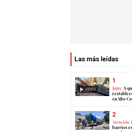
Las más leídas
Jujuy.
A qu
VIDEO
restablec
en Alto 
Atención.
barrios e