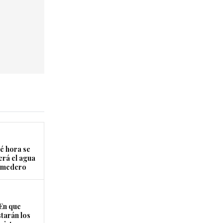
é hora se
erá el agua
Comedero
En que
starán los