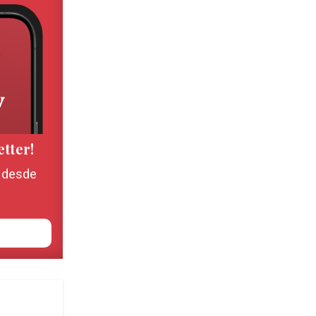
etter!
, desde