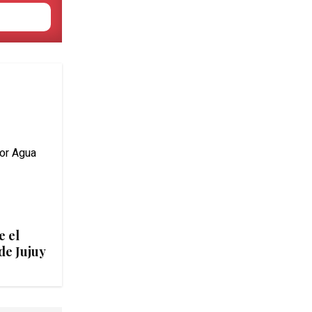
e el
de Jujuy