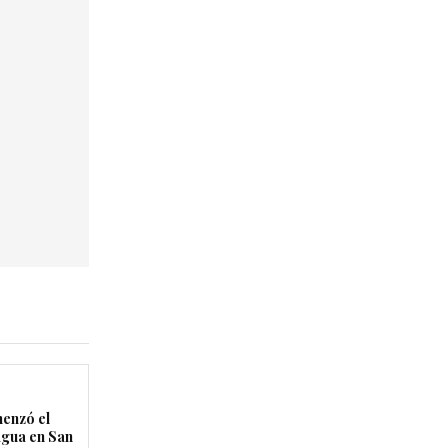
enzó el
agua en San