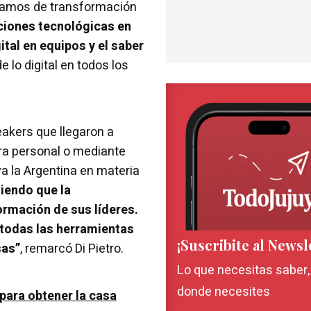
blamos de transformación
uciones tecnológicas en
tal en equipos y el saber
e lo digital en todos los
eakers que llegaron a
ra personal o mediante
a la Argentina en materia
iendo que la
ormación de sus líderes.
 todas las herramientas
¡Suscribite al Newsl
sas”
, remarcó Di Pietro.
Lo que necesitas saber
donde necesites
ara obtener la casa