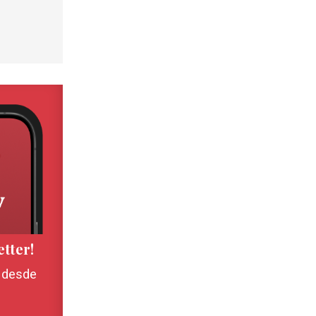
etter!
, desde