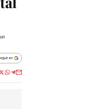
tal
 un
Seguir en