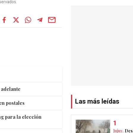
servados.
á adelante
Las más leídas
en postales
g para la elección
Jujuy.
Des