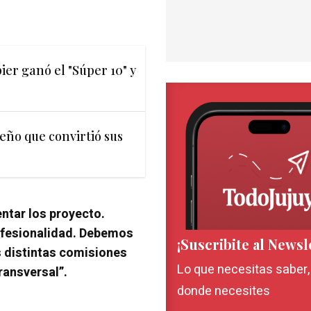
ier ganó el "Súper 10" y
eño que convirtió sus
entar los proyecto.
ofesionalidad. Debemos
¡Suscribite al Newsl
s distintas comisiones
Lo que necesitas saber
ransversal”.
donde necesites