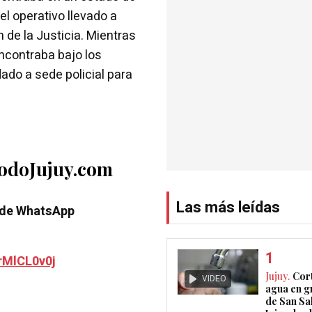
el operativo llevado a
n de la Justicia. Mientras
ncontraba bajo los
dado a sede policial para
TodoJujuy.com
Las más leídas
 de WhatsApp
rMlCL0v0j
Jujuy.
Cort
VIDEO
agua en g
de San Sa