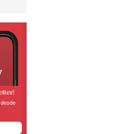
etter!
, desde