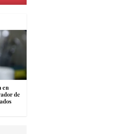
a en
vador de
tados