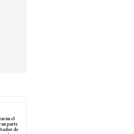
arán el
ran parte
lvador de