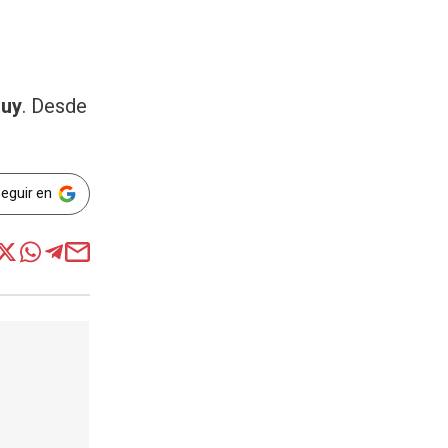
juy
. Desde
Seguir en