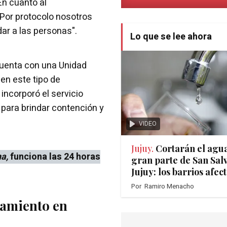
 En cuanto al
"Por protocolo nosotros
ar a las personas".
Lo que se lee ahora
uenta con una Unidad
en este tipo de
incorporó el servicio
 para brindar contención y
VIDEO
Jujuy.
Cortarán el agu
ha,
funciona las 24 horas
gran parte de San Sal
Jujuy: los barrios afec
Por
Ramiro Menacho
ramiento en