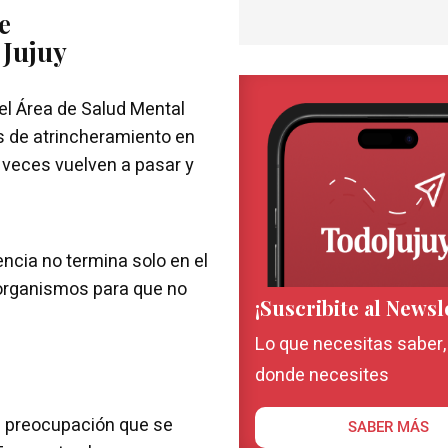
e
 Jujuy
el Área de Salud Mental
s de atrincheramiento en
a veces vuelven a pasar y
encia no termina solo en el
 organismos para que no
¡Suscribite al Newsl
Lo que necesitas saber
donde necesites
n preocupación que se
SABER MÁS