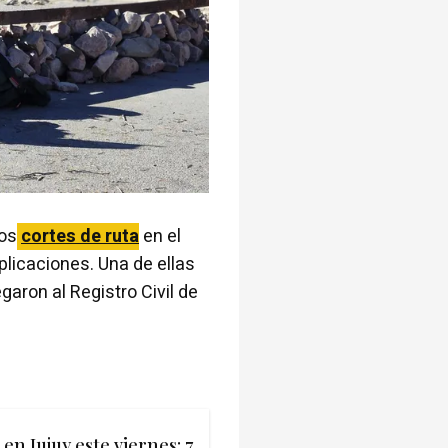
os
cortes de ruta
en el
plicaciones. Una de ellas
garon al Registro Civil de
 en Jujuy este viernes: 7