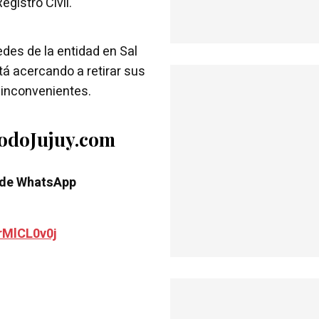
egistro Civil.
edes de la entidad en Sal
stá acercando a retirar sus
 inconvenientes.
TodoJujuy.com
 de WhatsApp
rMlCL0v0j