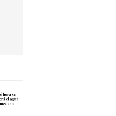
é hora se
erá el agua
Comedero