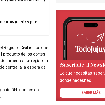
n rutas jujeñas por
l Registro Civil indicó que
I producto de los cortes
s documentos se registran
¡Suscribite al Newsl
de central a la espera de
Lo que necesitas saber
donde necesites
ga de DNI que tenían
SABER MÁS
.