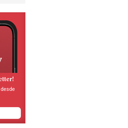
etter!
, desde