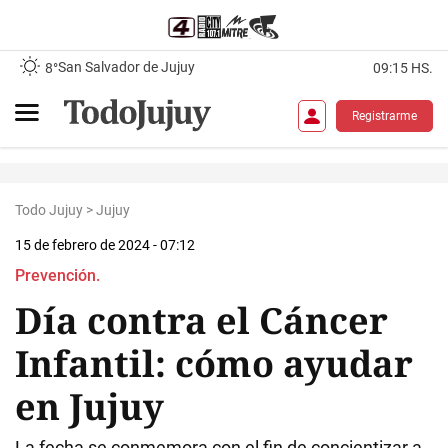
San Salvador de Jujuy
8°
09:15 HS.
Registrarme
Todo Jujuy
>
Jujuy
15 de febrero de 2024 - 07:12
Prevención.
Día contra el Cáncer
Infantil: cómo ayudar
en Jujuy
La fecha se conmemora con el fin de concientizar a