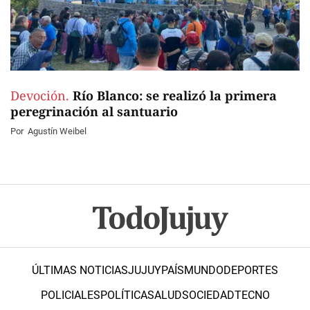
Devoción.
Río Blanco: se realizó la primera
peregrinación al santuario
Por
Agustín Weibel
ÚLTIMAS NOTICIAS
JUJUY
PAÍS
MUNDO
DEPORTES
POLICIALES
POLÍTICA
SALUD
SOCIEDAD
TECNO