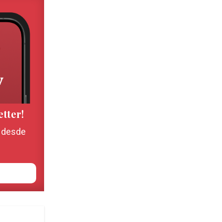
etter!
, desde