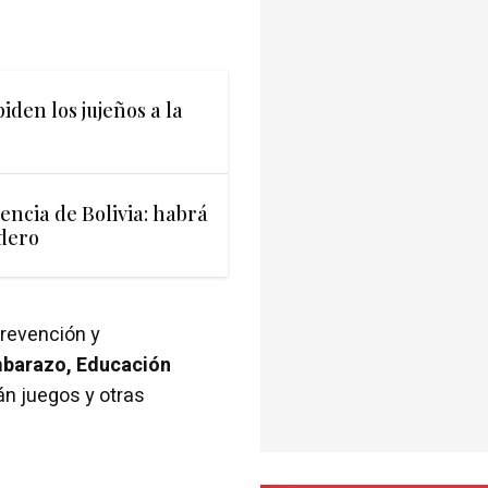
iden los jujeños a la
encia de Bolivia: habrá
edero
prevención y
Embarazo, Educación
n juegos y otras