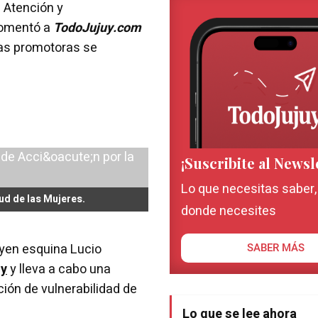
e Atención y
comentó a
TodoJujuy.com
ras promotoras se
¡Suscribite al Newsl
Lo que necesitas saber
lud de las Mujeres.
donde necesites
oyen esquina Lucio
SABER MÁS
uy
y lleva a cabo una
ión de vulnerabilidad de
Lo que se lee ahora