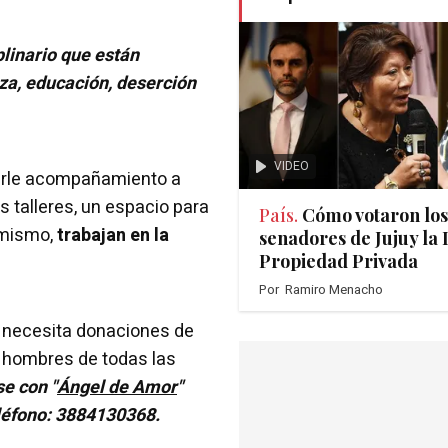
plinario que están
a, educación, deserción
VIDEO
darle acompañamiento a
s talleres, un espacio para
País.
Cómo votaron los
imismo,
trabajan en la
senadores de Jujuy la 
Propiedad Privada
Por
Ramiro Menacho
ón necesita donaciones de
 hombres de todas las
e con "
Ángel de Amor
"
eléfono: 3884130368.