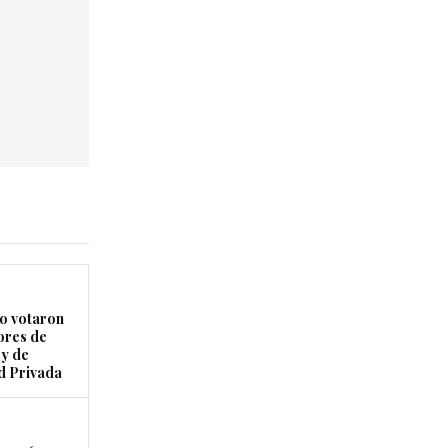
 votaron
ores de
ey de
d Privada