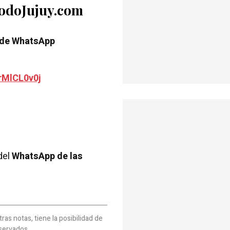
TodoJujuy.com
 de WhatsApp
rMlCL0v0j
del
WhatsApp de las
as notas, tiene la posibilidad de
servados.