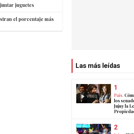
juntar juguetes
istran el porcentaje más
Las más leídas
País.
Cómo
VIDEO
los senad
Jujuy la L
Propieda