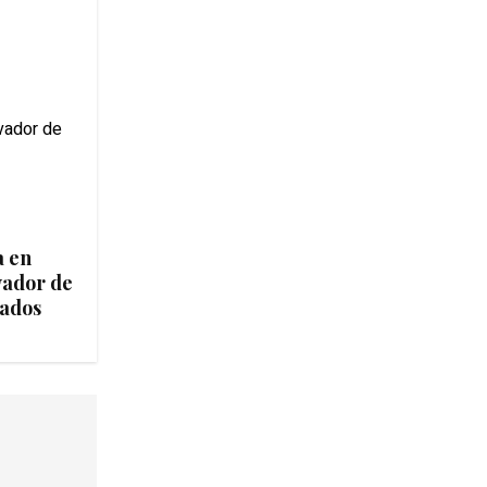
a en
vador de
tados