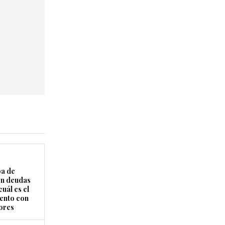
a de
on deudas
uál es el
ento con
ores