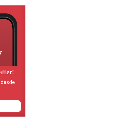
etter!
, desde