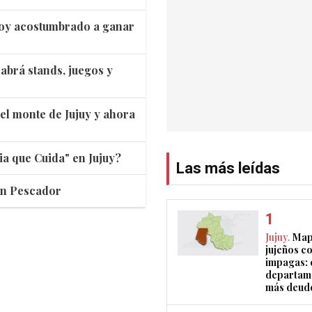
stoy acostumbrado a ganar
habrá stands, juegos y
 el monte de Jujuy y ahora
ia que Cuida" en Jujuy?
Las más leídas
ín Pescador
Jujuy.
Map
jujeños c
impagas: c
departam
más deud