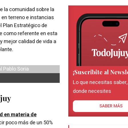
de la comunidad sobre la
 en terreno e instancias
l Plan Estratégico de
se como referente en esta
y mejor calidad de vida a
lante.
¡Suscribite al Newsl
Lo que necesitas saber
donde necesites
ujuy
SABER MÁS
d en materia de
ecir poco más de un 50%