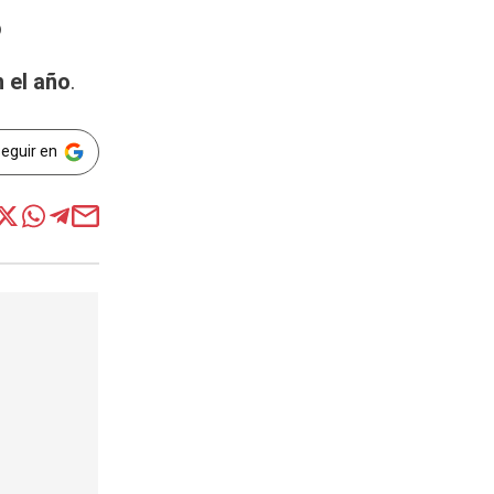
5
 el año
.
Seguir en