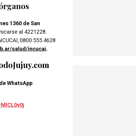
 órganos
mes 1360 de San
unicarse al 4221228.
 INCUCAI, 0800 555 4628
b.ar/salud/incucai
.
TodoJujuy.com
 de WhatsApp
rMlCL0v0j