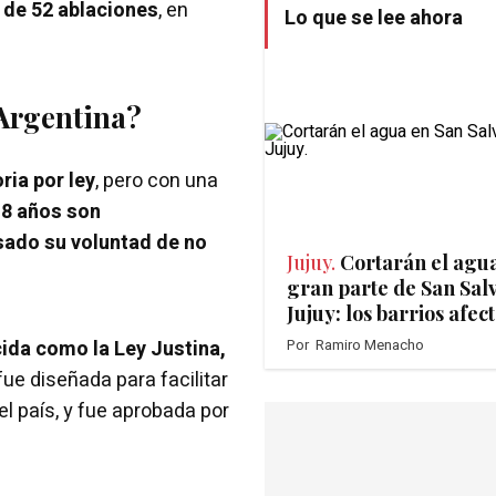
l de 52 ablaciones
, en
Lo que se lee ahora
 Argentina?
ria por ley
, pero con una
8 años son
ado su voluntad de no
Jujuy.
Cortarán el agu
gran parte de San Sal
Jujuy: los barrios afec
cida como la Ley Justina,
Por
Ramiro Menacho
fue diseñada para facilitar
l país, y fue aprobada por