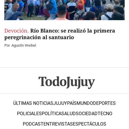
Devoción.
Río Blanco: se realizó la primera
peregrinación al santuario
Por
Agustín Weibel
ÚLTIMAS NOTICIAS
JUJUY
PAÍS
MUNDO
DEPORTES
POLICIALES
POLÍTICA
SALUD
SOCIEDAD
TECNO
PODCAST
ENTREVISTAS
ESPECTÁCULOS