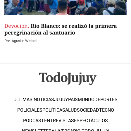
Devoción.
Río Blanco: se realizó la primera
peregrinación al santuario
Por
Agustín Weibel
ÚLTIMAS NOTICIAS
JUJUY
PAÍS
MUNDO
DEPORTES
POLICIALES
POLÍTICA
SALUD
SOCIEDAD
TECNO
PODCAST
ENTREVISTAS
ESPECTÁCULOS