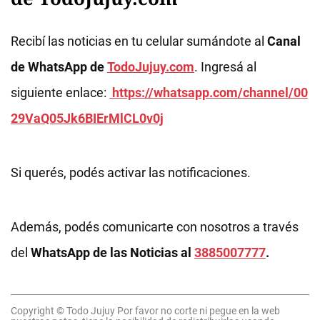
Recibí las noticias en tu celular sumándote al
Canal
de WhatsApp de
TodoJujuy.com
. Ingresá al
siguiente enlace:
https://whatsapp.com/channel/00
29VaQ05Jk6BIErMlCL0v0j
Si querés, podés activar las notificaciones.
Además, podés comunicarte con nosotros a través
del
WhatsApp de las Noticias al
3885007777
.
Copyright © Todo Jujuy Por favor no corte ni pegue en la web