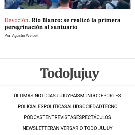
Devoción.
Río Blanco: se realizó la primera
peregrinación al santuario
Por
Agustín Weibel
ÚLTIMAS NOTICIAS
JUJUY
PAÍS
MUNDO
DEPORTES
POLICIALES
POLÍTICA
SALUD
SOCIEDAD
TECNO
PODCAST
ENTREVISTAS
ESPECTÁCULOS
NEWSLETTER
ANIVERSARIO TODO JUJUY