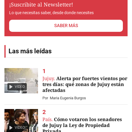
¡Suscribite al Newsletter!
Lo que necesitas saber, desde donde necesites
SABER MÁS
Las más leídas
Jujuy.
Alerta por fuertes vientos por
tres días: qué zonas de Jujuy están
VIDEO
afectadas
Por
Maria Eugenia Burgos
País.
Cómo votaron los senadores
de Jujuy la Ley de Propiedad
VIDEO
Privada