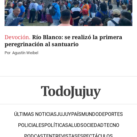
Devoción.
Río Blanco: se realizó la primera
peregrinación al santuario
Por
Agustín Weibel
ÚLTIMAS NOTICIAS
JUJUY
PAÍS
MUNDO
DEPORTES
POLICIALES
POLÍTICA
SALUD
SOCIEDAD
TECNO
PODCAST
ENTREVISTAS
ESPECTÁCULOS