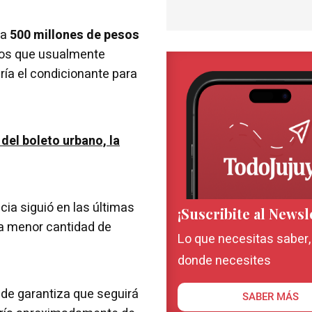
 a
500 millones de pesos
eños que usualmente
ría el condicionante para
del boleto urbano, la
cia siguió en las últimas
¡Suscribite al Newsl
a menor cantidad de
Lo que necesitas saber
donde necesites
de garantiza que seguirá
SABER MÁS