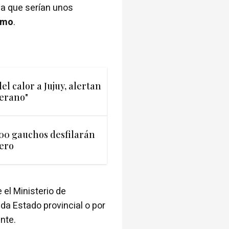
la que serían unos
ximo
.
el calor a Jujuy, alertan
verano"
500 gauchos desfilarán
dero
 el Ministerio de
da Estado provincial o por
nte.