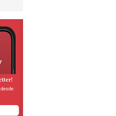
etter!
, desde