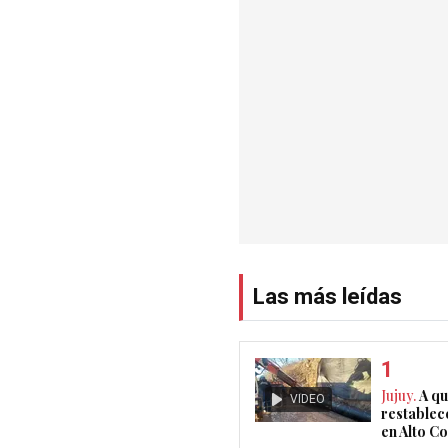
Las más leídas
Jujuy.
A qu
VIDEO
restablec
en Alto 