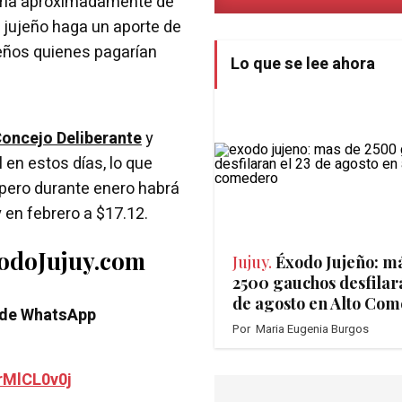
ería aproximadamente de
o jujeño haga un aporte de
jeños quienes pagarían
Lo que se lee ahora
oncejo Deliberante
y
 en estos días, lo que
, pero durante enero habrá
 en febrero a $17.12.
TodoJujuy.com
Jujuy.
Éxodo Jujeño: m
2500 gauchos desfilará
de agosto en Alto Co
 de WhatsApp
Por
Maria Eugenia Burgos
rMlCL0v0j