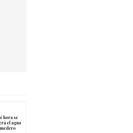
é hora se
erá el agua
Comedero