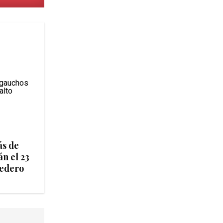
ás de
n el 23
medero