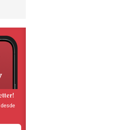
etter!
, desde