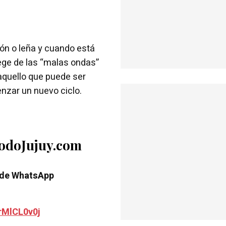
ón o leña y cuando está
ege de las “malas ondas”
 aquello que puede ser
enzar un nuevo ciclo.
TodoJujuy.com
 de WhatsApp
rMlCL0v0j