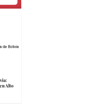
via:
en Alto