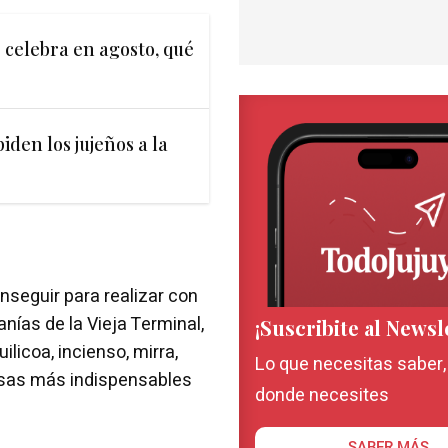
celebra en agosto, qué
iden los jujeños a la
seguir para realizar con
anías de la Vieja Terminal,
¡Suscribite al Newsl
licoa, incienso, mirra,
Lo que necesitas saber
osas más indispensables
donde necesites
SABER MÁS