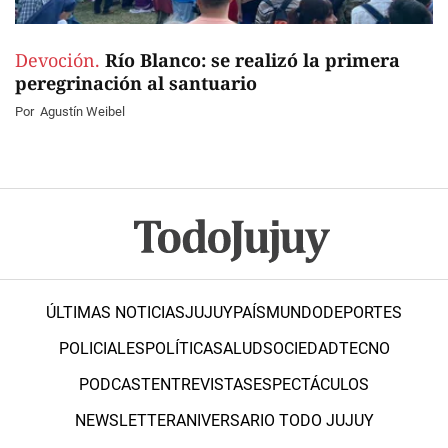
Devoción.
Río Blanco: se realizó la primera
peregrinación al santuario
Por
Agustín Weibel
ÚLTIMAS NOTICIAS
JUJUY
PAÍS
MUNDO
DEPORTES
POLICIALES
POLÍTICA
SALUD
SOCIEDAD
TECNO
PODCAST
ENTREVISTAS
ESPECTÁCULOS
NEWSLETTER
ANIVERSARIO TODO JUJUY