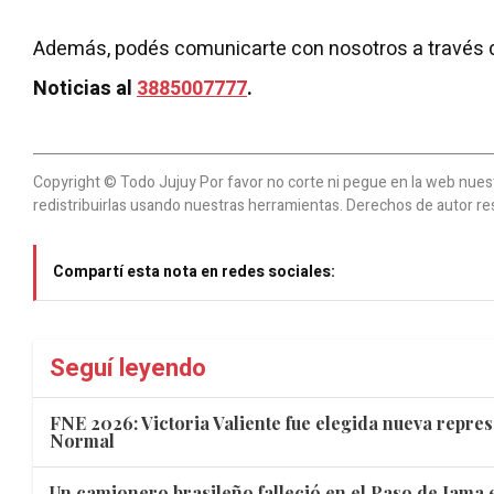
Además, podés comunicarte con nosotros a través 
Noticias al
3885007777
.
Copyright © Todo Jujuy Por favor no corte ni pegue en la web nuestr
redistribuirlas usando nuestras herramientas. Derechos de autor re
Compartí esta nota en redes sociales:
Seguí leyendo
FNE 2026: Victoria Valiente fue elegida nueva repres
Normal
Un camionero brasileño falleció en el Paso de Jama e