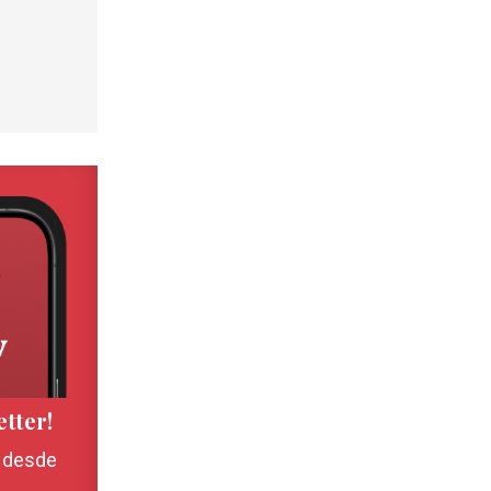
etter!
, desde