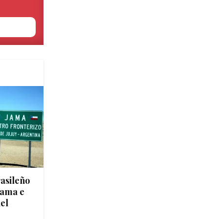
asileño
 Jama e
del