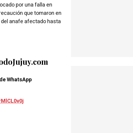
vocado por una falla en
 precaución que tomaron en
o del anafe afectado hasta
TodoJujuy.com
 de WhatsApp
rMlCL0v0j