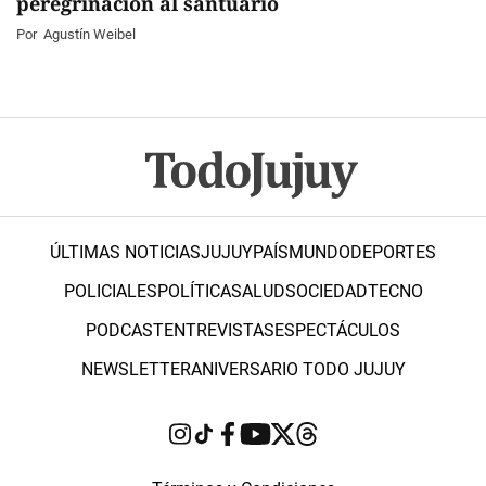
peregrinación al santuario
Por
Agustín Weibel
ÚLTIMAS NOTICIAS
JUJUY
PAÍS
MUNDO
DEPORTES
POLICIALES
POLÍTICA
SALUD
SOCIEDAD
TECNO
PODCAST
ENTREVISTAS
ESPECTÁCULOS
NEWSLETTER
ANIVERSARIO TODO JUJUY