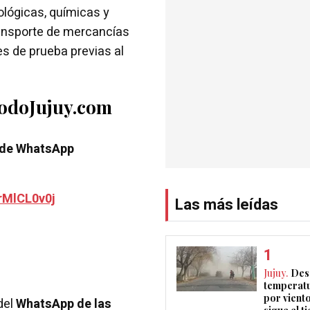
ológicas, químicas y
ransporte de mercancías
es de prueba previas al
TodoJujuy.com
 de WhatsApp
rMlCL0v0j
Las más leídas
Jujuy.
Des
temperatu
por vient
del
WhatsApp de las