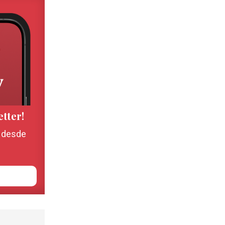
etter!
, desde