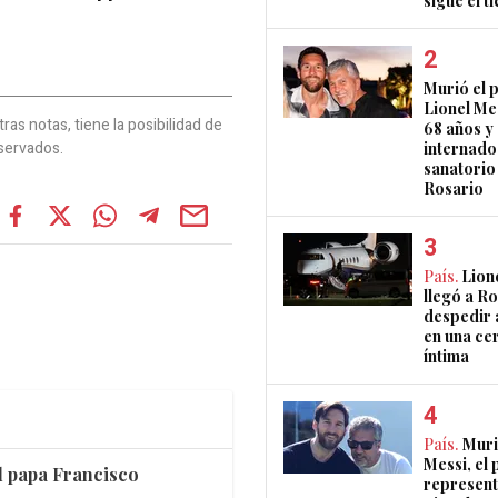
sigue el 
Murió el 
Lionel Mes
as notas, tiene la posibilidad de
68 años y
servados.
internado
sanatorio
Rosario
País.
Lion
llegó a R
despedir 
en una ce
íntima
País.
Muri
Messi, el 
el papa Francisco
represent