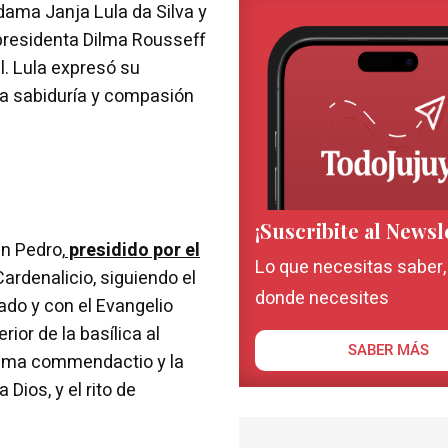
 dama Janja Lula da Silva y
 presidenta Dilma Rousseff
il. Lula expresó su
la sabiduría y compasión
¡Suscribite al Newsl
an Pedro,
presidido por el
Lo que necesitas saber
ardenalicio, siguiendo el
donde necesites
ado y con el Evangelio
rior de la basílica al
SABER MÁS
 Última commendactio y la
Dios, y el rito de