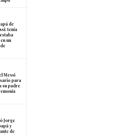
tiempo
papá de
si: tenía
 estaba
 en un
 de
el Messi
osario para
a su padre
remonia
ó Jorge
papá y
ante de