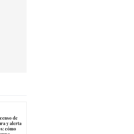
censo de
ra y alerta
os: cómo