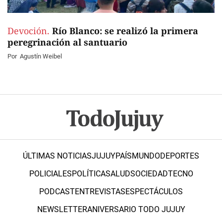
Devoción.
Río Blanco: se realizó la primera
peregrinación al santuario
Por
Agustín Weibel
ÚLTIMAS NOTICIAS
JUJUY
PAÍS
MUNDO
DEPORTES
POLICIALES
POLÍTICA
SALUD
SOCIEDAD
TECNO
PODCAST
ENTREVISTAS
ESPECTÁCULOS
NEWSLETTER
ANIVERSARIO TODO JUJUY