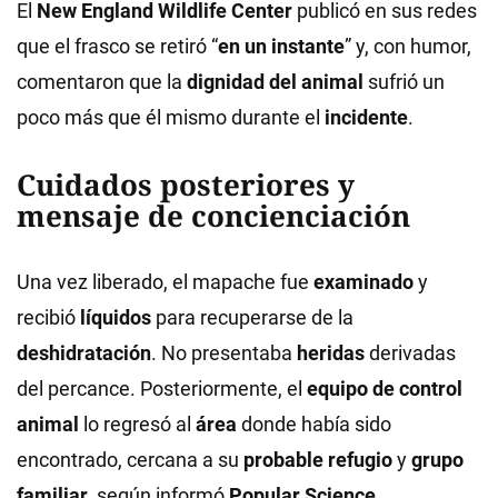
El
New England Wildlife Center
publicó en sus redes
que el frasco se retiró “
en un instante
” y, con humor,
comentaron que la
dignidad del animal
sufrió un
poco más que él mismo durante el
incidente
.
Cuidados posteriores y
mensaje de concienciación
Una vez liberado, el mapache fue
examinado
y
recibió
líquidos
para recuperarse de la
deshidratación
. No presentaba
heridas
derivadas
del percance. Posteriormente, el
equipo de control
animal
lo regresó al
área
donde había sido
encontrado, cercana a su
probable refugio
y
grupo
familiar
, según informó
Popular Science
.