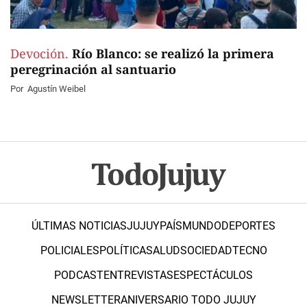
Devoción.
Río Blanco: se realizó la primera
peregrinación al santuario
Por
Agustín Weibel
ÚLTIMAS NOTICIAS
JUJUY
PAÍS
MUNDO
DEPORTES
POLICIALES
POLÍTICA
SALUD
SOCIEDAD
TECNO
PODCAST
ENTREVISTAS
ESPECTÁCULOS
NEWSLETTER
ANIVERSARIO TODO JUJUY