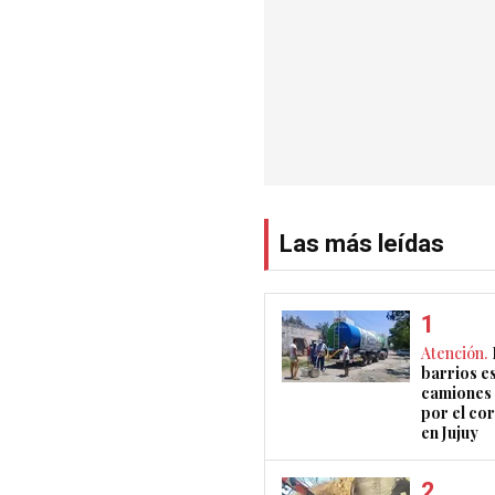
Las más leídas
Atención.
barrios e
camiones 
por el co
en Jujuy