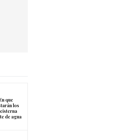
En que
starán los
cisterna
rte de agua