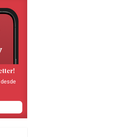
etter!
, desde