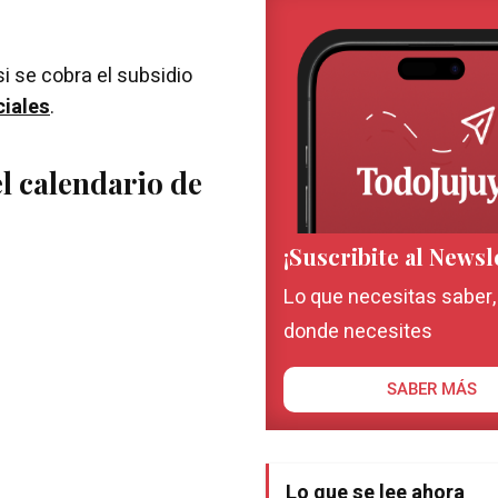
si se cobra el subsidio
ciales
.
l calendario de
¡Suscribite al Newsl
Lo que necesitas saber
donde necesites
SABER MÁS
Lo que se lee ahora