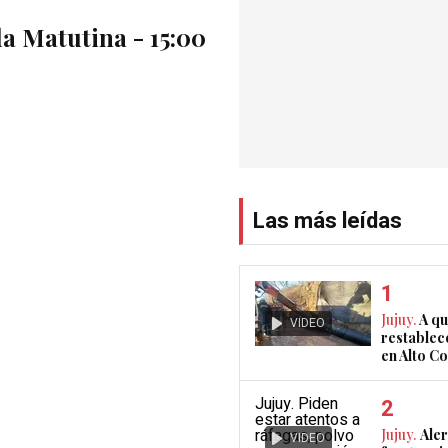
a Matutina - 15:00
Las más leídas
Jujuy.
A qu
VIDEO
restablec
en Alto 
Jujuy.
Aler
VIDEO