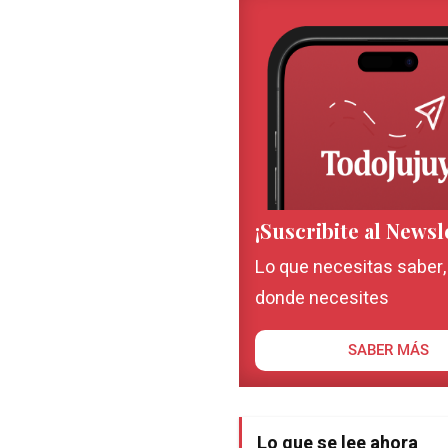
¡Suscribite al Newsl
Lo que necesitas saber
donde necesites
SABER MÁS
Lo que se lee ahora