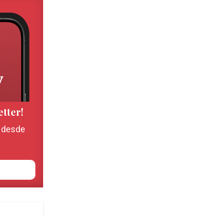
etter!
, desde