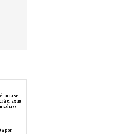
é hora se
erá el agua
Comedero
ta por