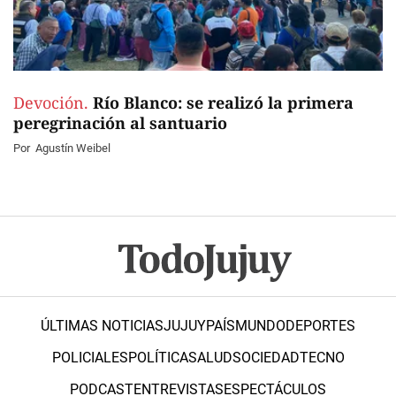
Devoción.
Río Blanco: se realizó la primera
peregrinación al santuario
Por
Agustín Weibel
ÚLTIMAS NOTICIAS
JUJUY
PAÍS
MUNDO
DEPORTES
POLICIALES
POLÍTICA
SALUD
SOCIEDAD
TECNO
PODCAST
ENTREVISTAS
ESPECTÁCULOS