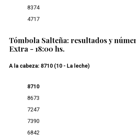
8374
4717
Tómbola Salteña: r
esultados y núme
Extra - 18:00 hs.
A la cabeza: 8710 (10 - La leche)
8710
8673
7247
7390
6842