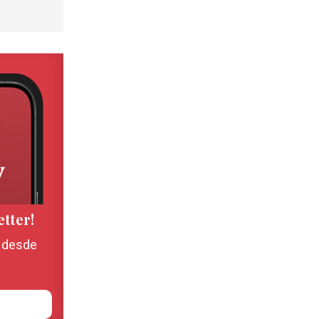
etter!
, desde