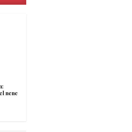
n:
el nene