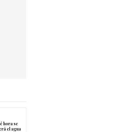
é hora se
erá el agua