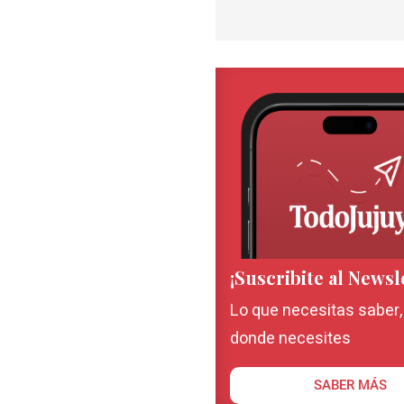
¡Suscribite al Newsl
Lo que necesitas saber
donde necesites
SABER MÁS