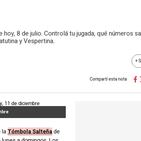
hoy, 8 de julio. Controlá tu jugada, qué números sal
tutina y Vespertina.
+ 
Compartí esta nota
mbre
 la
Tómbola Salteña
de
de lunes a domingos. Los