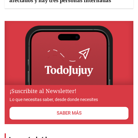
afectados y hay tres personas internadas
¡Suscribite al Newsletter!
Lo que necesitas saber, desde donde necesites
SABER MÁS