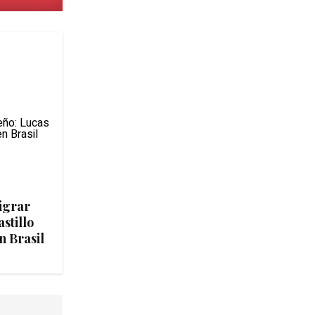
igrar
stillo
n Brasil