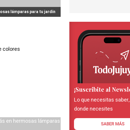
mosas lámparas para tu jardín
e colores
¡Suscribite al Newsl
Lo que necesitas saber
donde necesites
SABER MÁS