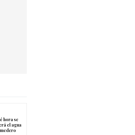
é hora se
erá el agua
Comedero