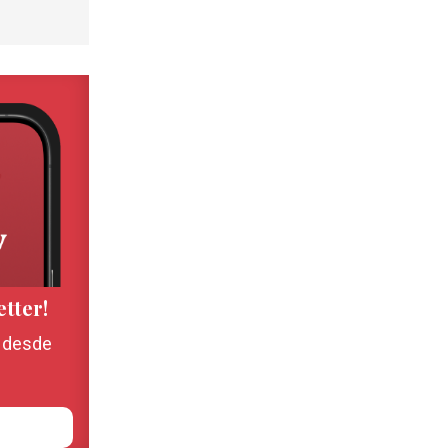
etter!
, desde