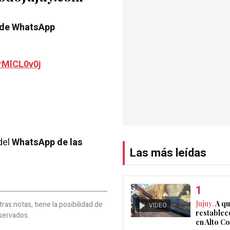
 de WhatsApp
rMlCL0v0j
del
WhatsApp de las
Las más leídas
Jujuy.
A qu
as notas, tiene la posibilidad de
VIDEO
restablec
servados.
en Alto 