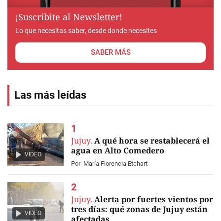
¡Suscribite al Newsletter!
Lo que necesitas saber, desde donde necesites
SABER MÁS
Las más leídas
Jujuy.
A qué hora se restablecerá el
agua en Alto Comedero
VIDEO
Por
María Florencia Etchart
Jujuy.
Alerta por fuertes vientos por
tres días: qué zonas de Jujuy están
VIDEO
afectadas