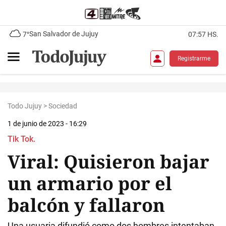
San Salvador de Jujuy
7°
07:57 HS.
Registrarme
Todo Jujuy
>
Sociedad
1 de junio de 2023 - 16:29
Tik Tok.
Viral: Quisieron bajar
un armario por el
balcón y fallaron
Una usuaria difundió como dos hombres intentaban