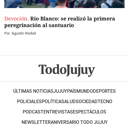
Devoción.
Río Blanco: se realizó la primera
peregrinación al santuario
Por
Agustín Weibel
ÚLTIMAS NOTICIAS
JUJUY
PAÍS
MUNDO
DEPORTES
POLICIALES
POLÍTICA
SALUD
SOCIEDAD
TECNO
PODCAST
ENTREVISTAS
ESPECTÁCULOS
NEWSLETTER
ANIVERSARIO TODO JUJUY