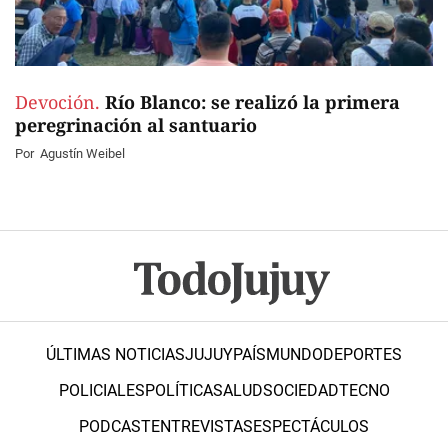
Devoción.
Río Blanco: se realizó la primera
peregrinación al santuario
Por
Agustín Weibel
ÚLTIMAS NOTICIAS
JUJUY
PAÍS
MUNDO
DEPORTES
POLICIALES
POLÍTICA
SALUD
SOCIEDAD
TECNO
PODCAST
ENTREVISTAS
ESPECTÁCULOS