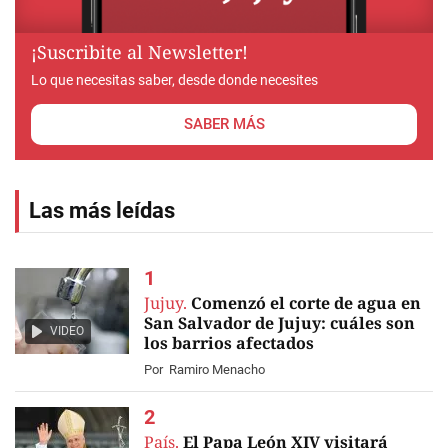
¡Suscribite al Newsletter!
Lo que necesitas saber, desde donde necesites
SABER MÁS
Las más leídas
Jujuy.
Comenzó el corte de agua en
San Salvador de Jujuy: cuáles son
VIDEO
los barrios afectados
Por
Ramiro Menacho
País.
El Papa León XIV visitará