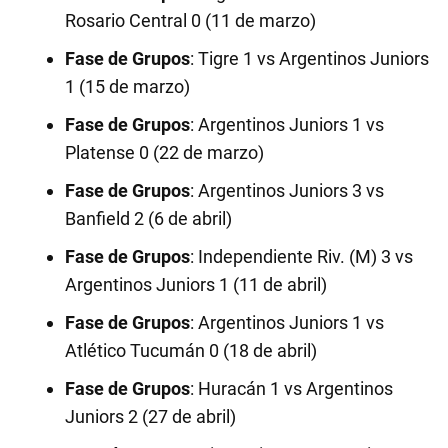
Rosario Central 0 (11 de marzo)
Fase de Grupos
: Tigre 1 vs Argentinos Juniors
1 (15 de marzo)
Fase de Grupos
: Argentinos Juniors 1 vs
Platense 0 (22 de marzo)
Fase de Grupos
: Argentinos Juniors 3 vs
Banfield 2 (6 de abril)
Fase de Grupos
: Independiente Riv. (M) 3 vs
Argentinos Juniors 1 (11 de abril)
Fase de Grupos
: Argentinos Juniors 1 vs
Atlético Tucumán 0 (18 de abril)
Fase de Grupos
: Huracán 1 vs Argentinos
Juniors 2 (27 de abril)