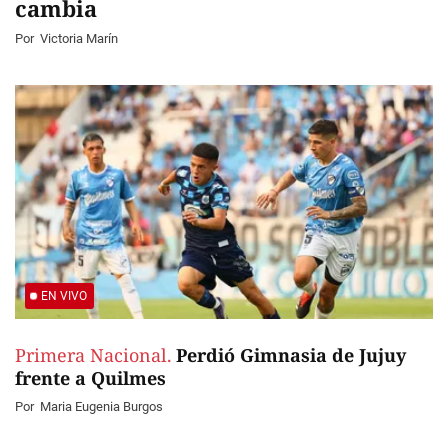
cambia
Por
Victoria Marín
EN VIVO
Primera Nacional.
Perdió Gimnasia de Jujuy
frente a Quilmes
Por
Maria Eugenia Burgos