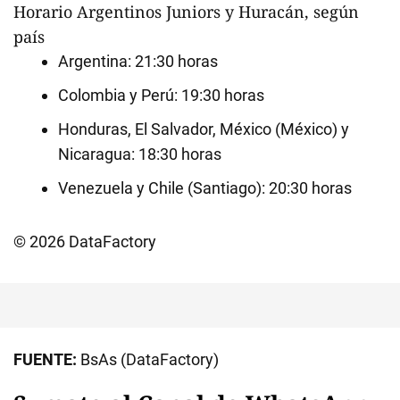
Horario Argentinos Juniors y Huracán, según
país
Argentina: 21:30 horas
Colombia y Perú: 19:30 horas
Honduras, El Salvador, México (México) y
Nicaragua: 18:30 horas
Venezuela y Chile (Santiago): 20:30 horas
© 2026 DataFactory
FUENTE:
BsAs (DataFactory)