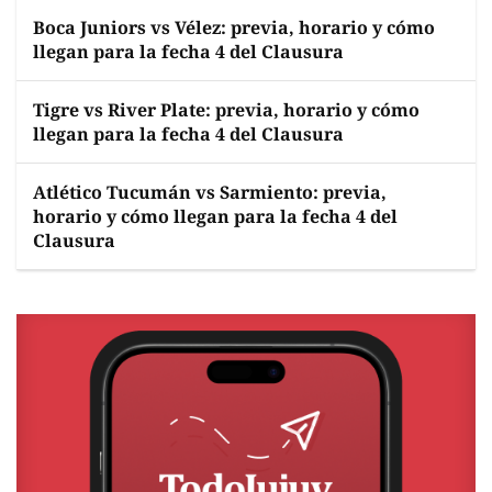
Boca Juniors vs Vélez: previa, horario y cómo
llegan para la fecha 4 del Clausura
Tigre vs River Plate: previa, horario y cómo
llegan para la fecha 4 del Clausura
Atlético Tucumán vs Sarmiento: previa,
horario y cómo llegan para la fecha 4 del
Clausura