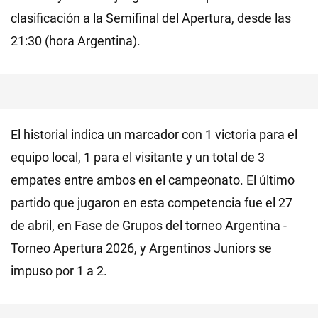
clasificación a la Semifinal del Apertura, desde las
21:30 (hora Argentina).
El historial indica un marcador con 1 victoria para el
equipo local, 1 para el visitante y un total de 3
empates entre ambos en el campeonato. El último
partido que jugaron en esta competencia fue el 27
de abril, en Fase de Grupos del torneo Argentina -
Torneo Apertura 2026, y Argentinos Juniors se
impuso por 1 a 2.