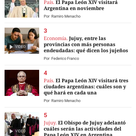
País.
El Papa León XIV visitará
Argentina en noviembre
Por
Ramiro Menacho
Economía.
Jujuy, entre las
provincias con más personas
VIDEO
endeudadas: qué dicen los jujeños
Por
Federico Franco
País.
El Papa León XIV visitará tres
ciudades argentinas: cuáles son y
qué hará en cada una
Por
Ramiro Menacho
Jujuy.
El Obispo de Jujuy adelantó
cuáles serán las actividades del
VIDEO
Papa León XIV en Argentina