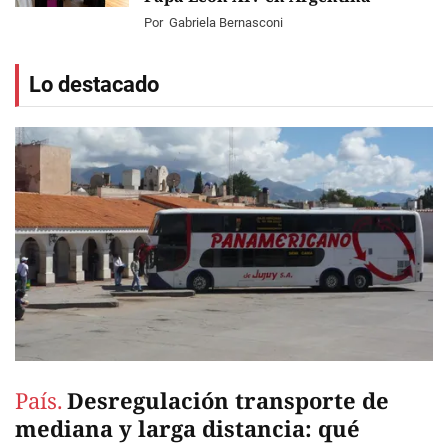
Por
Gabriela Bernasconi
Lo destacado
País.
Desregulación transporte de
mediana y larga distancia: qué