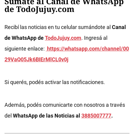
Sumate al Canal de WhatsApp
de TodoJujuy.com
Recibí las noticias en tu celular sumándote al
Canal
de WhatsApp de
TodoJujuy.com
. Ingresá al
siguiente enlace:
https://whatsapp.com/channel/00
29VaQ05Jk6BIErMlCL0v0j
Si querés, podés activar las notificaciones.
Además, podés comunicarte con nosotros a través
del
WhatsApp de las Noticias al
3885007777
.