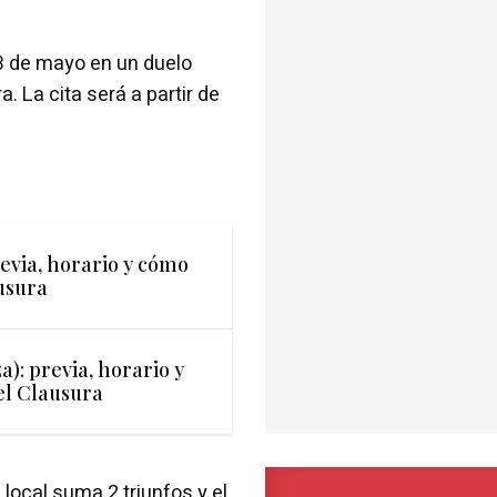
3 de mayo en un duelo
. La cita será a partir de
evia, horario y cómo
ausura
): previa, horario y
el Clausura
 local suma 2 triunfos y el