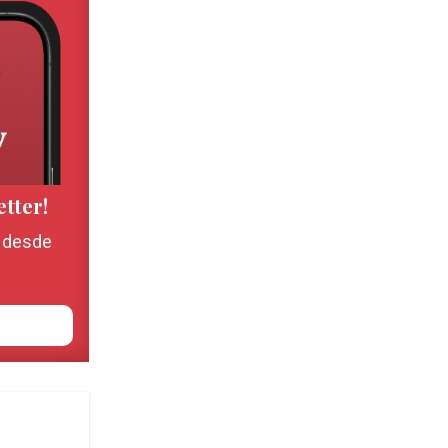
etter!
, desde