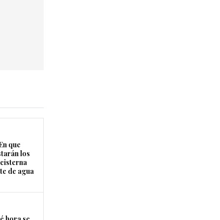
En que
starán los
cisterna
rte de agua
é hora se