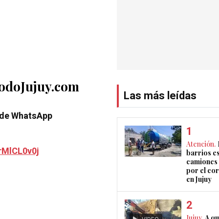
TodoJujuy.com
Las más leídas
 de WhatsApp
Atención.
rMlCL0v0j
barrios e
camiones 
por el co
en Jujuy
Jujuy.
A qu