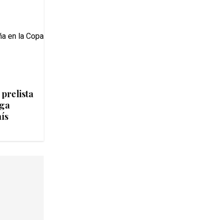
 prelista
iga
ís