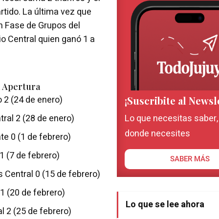
artido. La última vez que
n Fase de Grupos del
io Central quien ganó 1 a
l Apertura
o 2 (24 de enero)
¡Suscribite al Newsl
tral 2 (28 de enero)
Lo que necesitas saber
donde necesites
ate 0 (1 de febrero)
 1 (7 de febrero)
SABER MÁS
s Central 0 (15 de febrero)
 1 (20 de febrero)
Lo que se lee ahora
l 2 (25 de febrero)