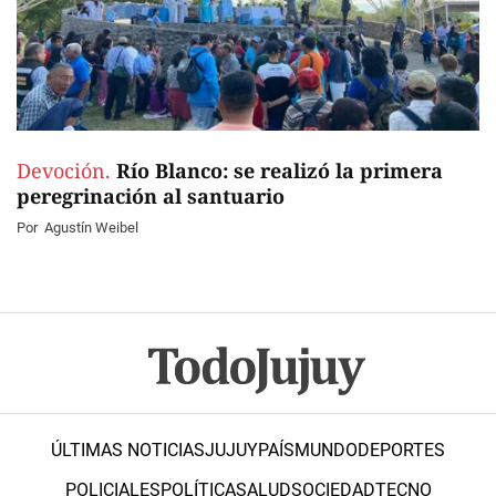
Devoción.
Río Blanco: se realizó la primera
peregrinación al santuario
Por
Agustín Weibel
ÚLTIMAS NOTICIAS
JUJUY
PAÍS
MUNDO
DEPORTES
POLICIALES
POLÍTICA
SALUD
SOCIEDAD
TECNO