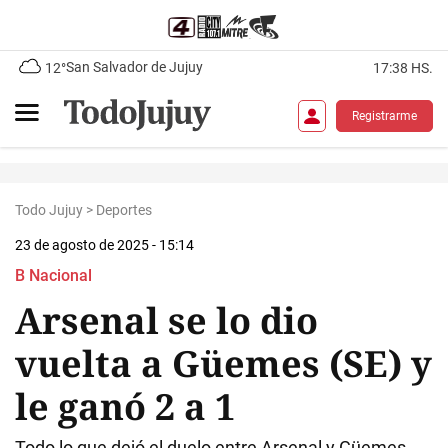
San Salvador de Jujuy
12°
17:38 HS.
Registrarme
Todo Jujuy
>
Deportes
23 de agosto de 2025 - 15:14
B Nacional
Arsenal se lo dio
vuelta a Güemes (SE) y
le ganó 2 a 1
Todo lo que dejó el duelo entre Arsenal y Güemes